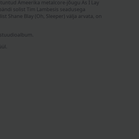
tuntud Ameerika metalcore-jõugu As I Lay
 bändi solist Tim Lambesis seadusega
ist Shane Blay (Oh, Sleeper) välja arvata, on
 stuudioalbum.
ül.