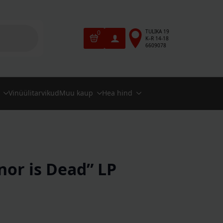
TULIKA 19
0
K–R 14-18
6609078
Vinüülitarvikud
Muu kaup
Hea hind
or is Dead” LP