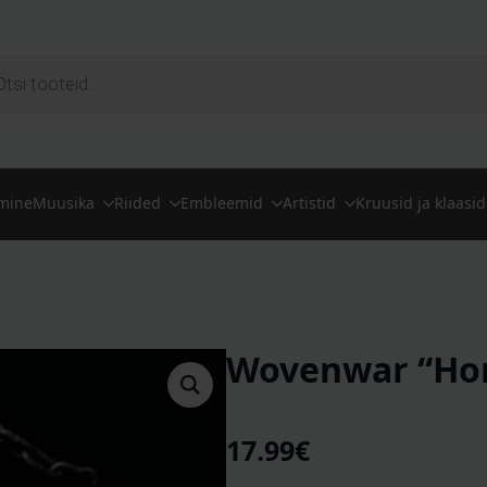
ts
imine
Muusika
Riided
Embleemid
Artistid
Kruusid ja klaasid
Wovenwar “Hon
17.99
€