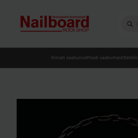
Produc
search
Viimati saabunud
Poodi saabumas
Ettetell