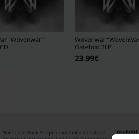
ar “Wovenwar”
Wovenwar “Wovenwar
 CD
Gatefold 2LP
€
23.99
€
Asukoht
Nailboard Rock Shopi on võimalik külastada