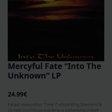
Mercyful Fate “Into The
Unknown” LP
24.99
€
Pärast meloodilist “Time´i” võtsid King Diamond &
Co taas suunitluse toorema ja tumedama metali