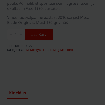
peale. Võimalik et spontaanseim, agressiivseim ja
okultseim Fate 1990. aastatel.
Vinüül-uusväljaanne aastast 2016 sarjast Metal
Blade Originals. Must 180-gr vinüül.
Mercyful
Fate
Lisa Korvi
"Into
The
Unknown"
Tootekood:
13129
LP
Kategooriad:
M
,
Mercyful Fate ja King Diamond
kogus
Kirjeldus