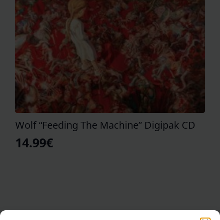
Wolf “Feeding The Machine” Digipak CD
14.99
€