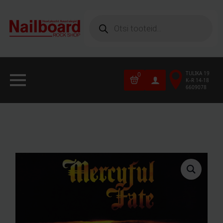
Products
search
TULIKA 19
0
K–R 14-18
6609078