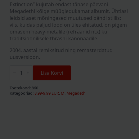
Extinction” kujutab endast tänase päevani
Megadethi kõige müügiedukamat albumit. Ühtlasi
leidsid aset mõningased muutused bändi stiilis:
viis, kuidas paljud lood on üles ehitatud, on pigem
omasem heavy-metalile (refräänid ntx) kui
traditsioonilisele thrashi-kanonaadile.
2004. aastal remiksitud ning remasterdatud
uusversioon.
Megadeth
"Countdown
Lisa Korvi
To
Extinction"
CD
Tootekood:
860
kogus
Kategooriad:
8.99-9.99 EUR
,
M
,
Megadeth