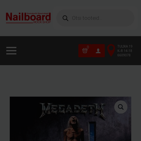
Products
search
TULIKA 19
0
K–R 14-18
6609078