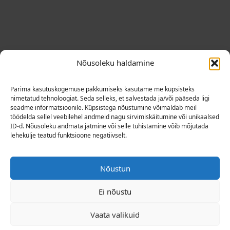
Nõusoleku haldamine
Parima kasutuskogemuse pakkumiseks kasutame me küpsisteks
nimetatud tehnoloogiat. Seda selleks, et salvestada ja/või pääseda ligi
seadme informatsioonile. Küpsistega nõustumine võimaldab meil
töödelda sellel veebilehel andmeid nagu sirvimiskäitumine või unikaalsed
Nailboard Rock Shopi on võimalik külastada
ID-d. Nõusoleku andmata jätmine või selle tühistamine võib mõjutada
kolmapäevast reedeni kell 14-18. Sisenemine
lehekülje teatud funktsioone negatiivselt.
hoovi poolt (vaata selgitavat joonist). Autoga
tulijatele hoovis parkimine pool tundi tasuta
(märkida B-korpuse fuajees parkimistablool).
Nõustun
Ei nõustu
Vaata valikuid