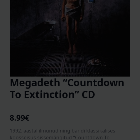
Megadeth “Countdown
To Extinction” CD
8.99
€
1992. aastal ilmunud ning bändi klassikalises
koosseisus sissemängitud “Countdown To