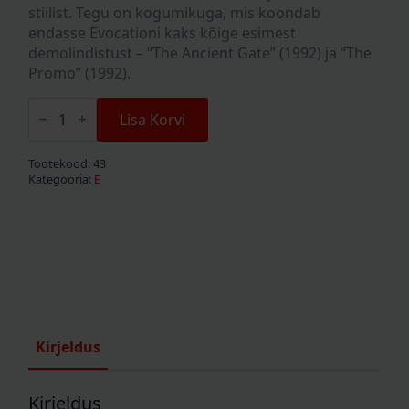
stiilist. Tegu on kogumikuga, mis koondab
endasse Evocationi kaks kõige esimest
demolindistust – “The Ancient Gate” (1992) ja “The
Promo” (1992).
Evocation
"Evocation"
Lisa Korvi
Digipak
CD
kogus
Tootekood:
43
Kategooria:
E
Kirjeldus
Kirjeldus