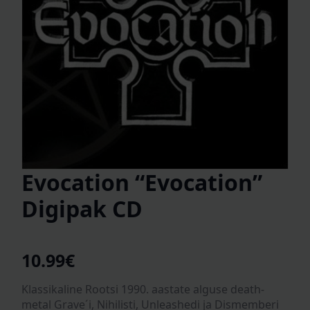
Evocation “Evocation”
Digipak CD
10.99
€
Klassikaline Rootsi 1990. aastate alguse death-
metal Grave´i, Nihilisti, Unleashedi ja Dismemberi