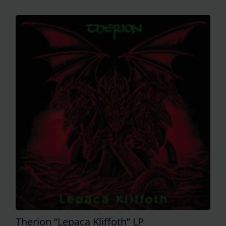
Therion “Lepaca Kliffoth” LP