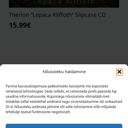
Therion “Lepaca Kliffoth” Slipcase CD
15.99
€
Nõusoleku haldamine
Parima kasutuskogemuse pakkumiseks kasutame me küpsisteks
nimetatud tehnoloogiat. Seda selleks, et salvestada ja/või pääseda ligi
seadme informatsioonile. Küpsistega nõustumine võimaldab meil
töödelda sellel veebilehel andmeid nagu sirvimiskäitumine või unikaalsed
Nailboard Rock Shopi on võimalik külastada
ID-d. Nõusoleku andmata jätmine või selle tühistamine võib mõjutada
kolmapäevast reedeni kell 14-18. Sisenemine
lehekülje teatud funktsioone negatiivselt.
hoovi poolt (vaata selgitavat joonist). Autoga
tulijatele hoovis parkimine pool tundi tasuta