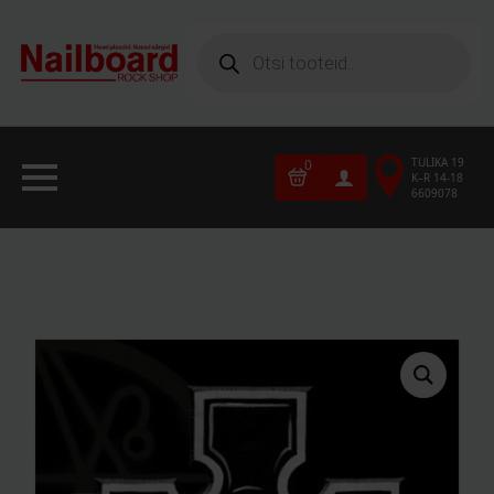
Products
search
TULIKA 19
0
K–R 14-18
6609078