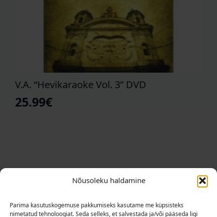
V.A. “Hevikaraoke Vol. 3” DVD
25.99
€
Nõusoleku haldamine
Parima kasutuskogemuse pakkumiseks kasutame me küpsisteks
nimetatud tehnoloogiat. Seda selleks, et salvestada ja/või pääseda ligi