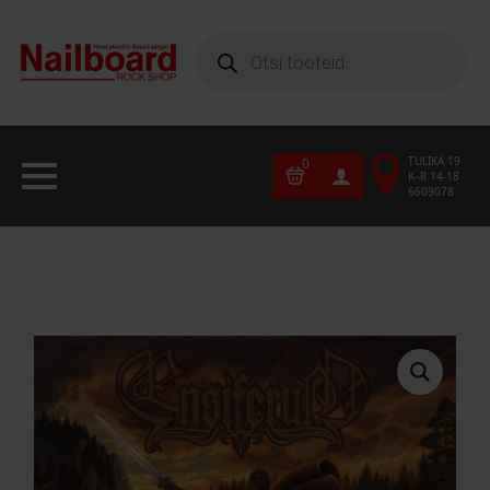
Products
search
TULIKA 19
0
K–R 14-18
6609078