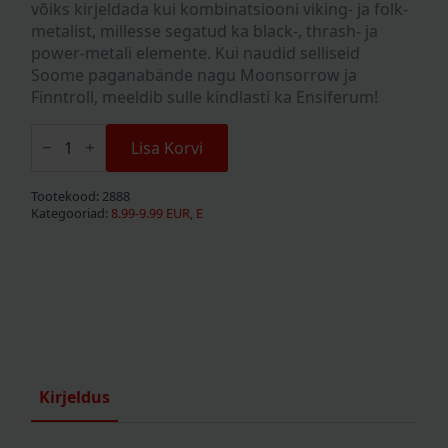
võiks kirjeldada kui kombinatsiooni viking- ja folk-
metalist, millesse segatud ka black-, thrash- ja
power-metali elemente. Kui naudid selliseid
Soome paganabände nagu Moonsorrow ja
Finntroll, meeldib sulle kindlasti ka Ensiferum!
Ensiferum
"Victory
Lisa Korvi
Songs"
CD
kogus
Tootekood:
2888
Kategooriad:
8.99-9.99 EUR
,
E
Kirjeldus