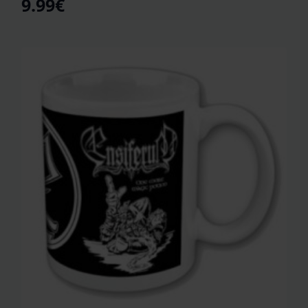
9.99
€