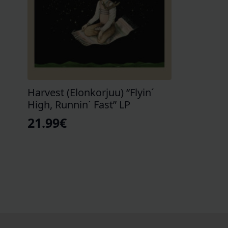
Harvest (Elonkorjuu) “Flyin´
High, Runnin´ Fast” LP
21.99
€