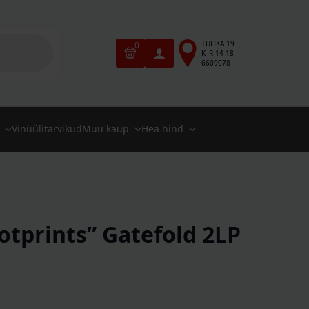
TULIKA 19
0
K–R 14-18
6609078
Vinüülitarvikud
Muu kaup
Hea hind
otprints” Gatefold 2LP