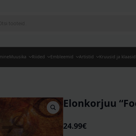
ts
imine
Muusika
Riided
Embleemid
Artistid
Kruusid ja klaasid
Elonkorjuu “Fo
24.99
€