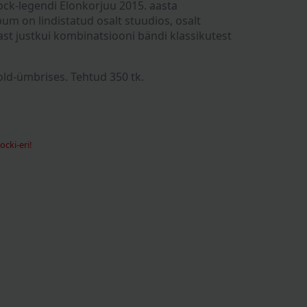
ck-legendi Elonkorjuu 2015. aasta
um on lindistatud osalt stuudios, osalt
ast justkui kombinatsiooni bändi klassikutest
old-ümbrises. Tehtud 350 tk.
cki-eri!