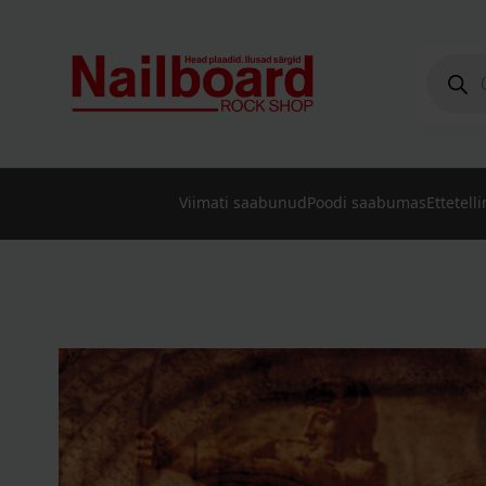
Produc
search
Viimati saabunud
Poodi saabumas
Ettetell