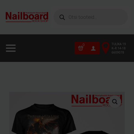
Products
search
TULIKA 19
0
K–R 14-18
6609078