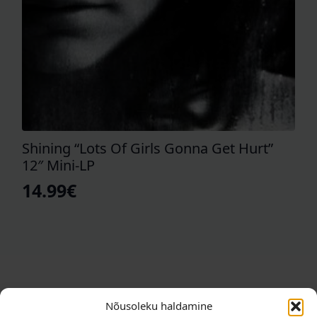
Shining “Lots Of Girls Gonna Get Hurt”
12″ Mini-LP
14.99
€
Nõusoleku haldamine