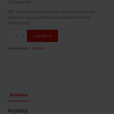
100% puuvill
NB! Palume tekstiilitoodete tellimisel märkida
soovitud suurus tellimuse ankeeti lahtrisse
“Märkused”.
Demons
&
Lisa Korvi
Wizards
"Diabolic"
TS
Kategooriad:
L
,
T-särgid
kogus
Kirjeldus
Kirjeldus