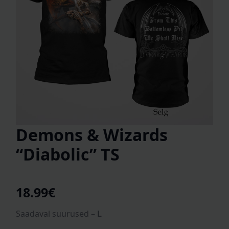
Demons & Wizards
“Diabolic” TS
18.99
€
Saadaval suurused –
L