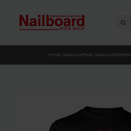
Produc
search
Viimati saabunud
Poodi saabumas
Ettetell