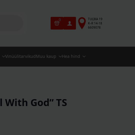
TULIKA 19
0
K–R 14-18
6609078
Vinüülitarvikud
Muu kaup
Hea hind
l With God” TS