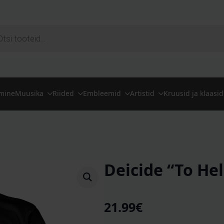
ts
imine
Muusika
Riided
Embleemid
Artistid
Kruusid ja klaasid
Deicide “To Hel
21.99
€