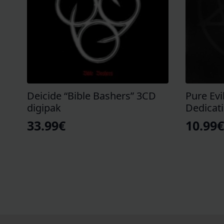
Deicide “Bible Bashers” 3CD
Pure Evil
digipak
Dedicat
33.99
€
10.99