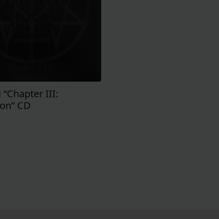
 “Chapter III:
ion” CD
€